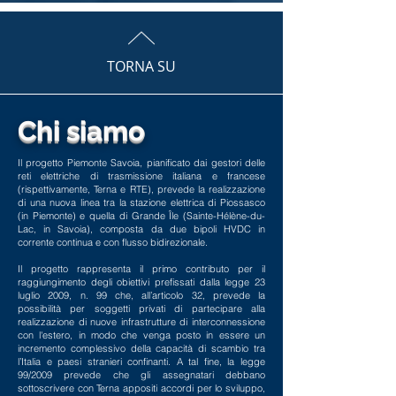
TORNA SU
Chi siamo
Il progetto Piemonte Savoia, pianificato dai gestori delle
reti elettriche di trasmissione italiana e francese
(rispettivamente, Terna e RTE), prevede la realizzazione
di una nuova linea tra la stazione elettrica di Piossasco
(in Piemonte) e quella di Grande Île (Sainte-Hélène-du-
Lac, in Savoia), composta da due bipoli HVDC in
corrente continua e con flusso bidirezionale.
Il progetto rappresenta il primo contributo per il
raggiungimento degli obiettivi prefissati dalla legge 23
luglio 2009, n. 99 che, all’articolo 32, prevede la
possibilità per soggetti privati di partecipare alla
realizzazione di nuove infrastrutture di interconnessione
con l'estero, in modo che venga posto in essere un
incremento complessivo della capacità di scambio tra
l’Italia e paesi stranieri confinanti. A tal fine, la legge
99/2009 prevede che gli assegnatari debbano
sottoscrivere con Terna appositi accordi per lo sviluppo,