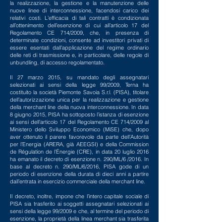
la realizzazione, la gestione e la manutenzione delle
nuove linee di interconnessione, facendosi carico dei
relativi costi. L’efficacia di tali contratti è condizionata
all’ottenimento dell’esenzione di cui all’articolo 17 del
Regolamento CE 714/2009, che, in presenza di
determinate condizioni, consente ad investitori privati di
essere esentati dall’applicazione del regime ordinario
delle reti di trasmissione e, in particolare, delle regole di
unbundling, di accesso regolamentato.
Il 27 marzo 2015, su mandato degli assegnatari
selezionati ai sensi della legge 99/2009, Terna ha
costituito la società Piemonte Savoia S.r.l. (PISA), titolare
dell’autorizzazione unica per la realizzazione e gestione
della merchant line della nuova interconnessione. In data
8 giugno 2015, PISA ha sottoposto l’istanza di esenzione
ai sensi dell’articolo 17 del Regolamento CE 714/2009 al
Ministero dello Sviluppo Economico (MiSE) che, dopo
aver ottenuto il parere favorevole da parte dell’Autorità
per l’Energia (ARERA, già AEEGSI) e della Commission
de Régulation de l’Énergie (CRE), in data 20 luglio 2016
ha emanato il decreto di esenzione n. 290/ML/6 /2016. In
base al decreto n. 290/ML/6/2016, PISA gode di un
periodo di esenzione della durata di dieci anni a partire
dall’entrata in esercizio commerciale della merchant line.
Il decreto, inoltre, impone che l’intero capitale sociale di
PISA sia trasferito ai soggetti assegnatari selezionati ai
sensi della legge 99/2009 e che, al termine del periodo di
esenzione, la proprietà della linea merchant sia trasferita